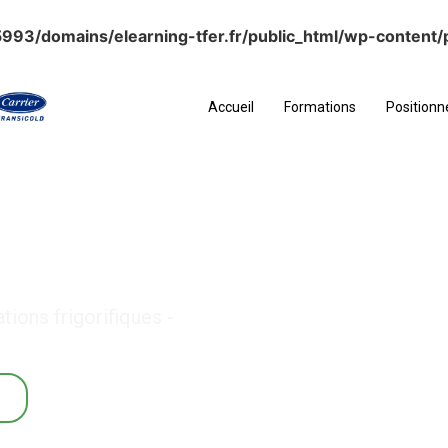
93/domains/elearning-tfer.fr/public_html/wp-content/p
Accueil
Formations
Position
enance 3
ions frigorifiques -