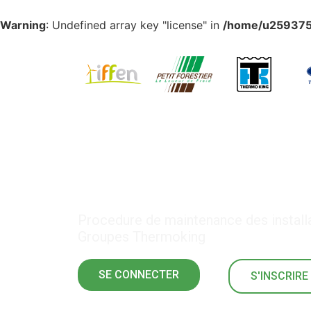
Warning
: Undefined array key "license" in
/home/u2593759
Procédure de maint
Procedure de maintenance des installat
Groupes Thermoking
SE CONNECTER
S'INSCRIRE