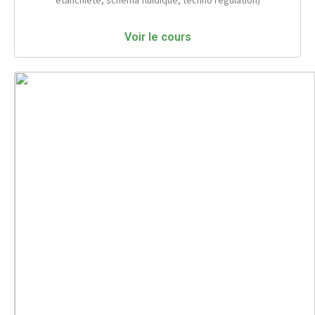
étanchiete, schéma fluidique, techno régulation)
Voir le cours